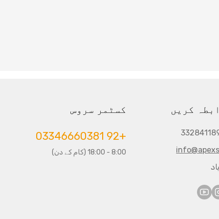
ابطہ کریں
کسٹمر سروس
+92 03346660381
info@apexs
8:00 - 18:00 (کام کے دن)
اد