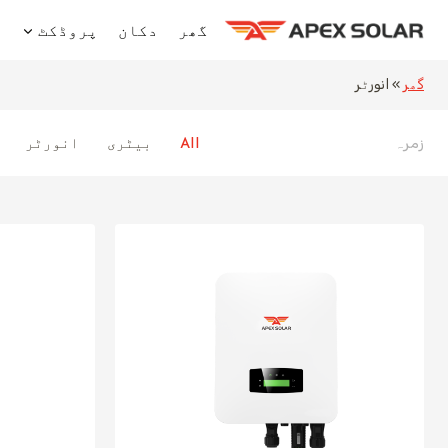
Ski
گھر
دکان
پروڈکٹ
ہ
t
conten
گھر
»
انورٹر
All
بیٹری
انورٹر
زمرہ