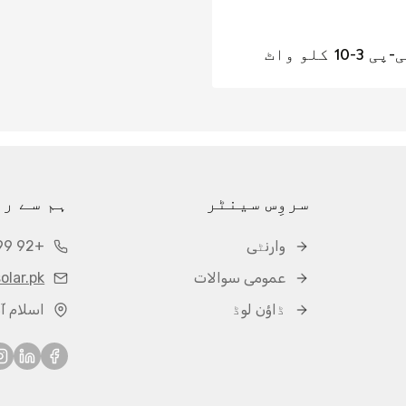
-10 کلو واٹ
سروِس سینٹر
ہم سے ر
وارنٹی
+92 3328411899
عمومی سوالات
olar.pk
ڈاؤن لوڈ
اسلام آب