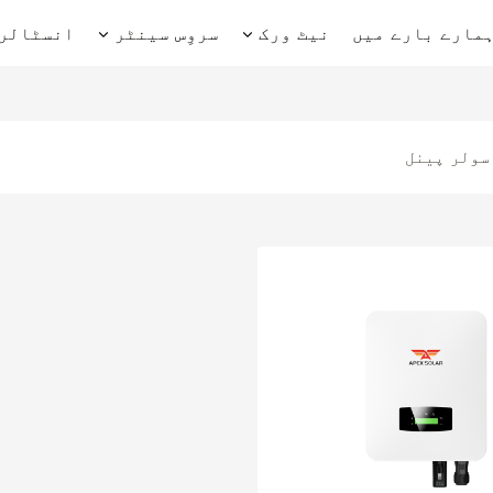
مارے بارے میں
نیٹ ورک
سروِس سینٹر
انسٹالر 
سولر پینل