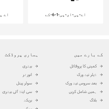
اے-پی-ای-پی-1-6-کے
اے پی-پی 3
کے بارے میں
ہماری پروڈکٹ
کمپنی کا پروفائل
بیٹری
ڈیلر نیٹ ورک
انورٹر
بعد سروس نیٹ ورک
سولر پینل
ہمیں شامل کریں
سی اینڈ آئی بیٹری
بلاگ
بریکٹ
بریکر