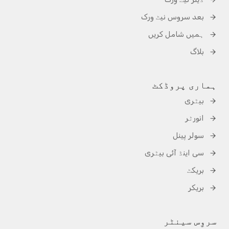
بعد سروس نیٹ ورک
ہمیں شامل کریں
بلاگ
ہماری پروڈکٹ
بیٹری
انورٹر
سولر پینل
سی اینڈ آئی بیٹری
بریکٹ
بریکر
سروِس سینٹر