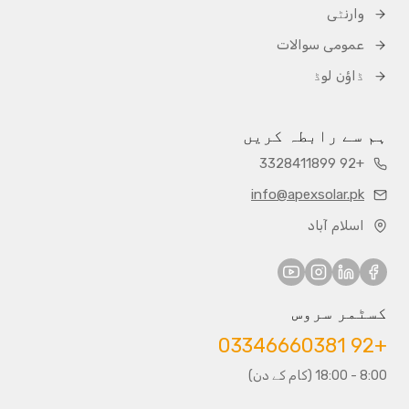
وارنٹی
عمومی سوالات
ڈاؤن لوڈ
ہم سے رابطہ کریں
+92 3328411899
info@apexsolar.pk
اسلام آباد
کسٹمر سروس
+92 03346660381
8:00 - 18:00 (کام کے دن)