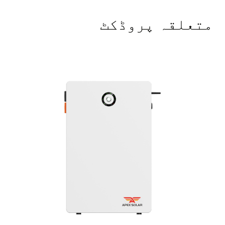
متعلقہ پروڈکٹ