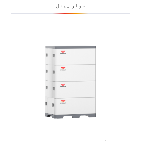
سولر پینل