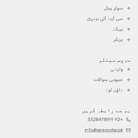
سولر پینل
سی اینڈ آئی بیٹری
بریکٹ
بریکر
سروِس سینٹر
وارنٹی
عمومی سوالات
ڈاؤن لوڈ
ہم سے رابطہ کریں
+92 3328411899
info@apexsolar.pk