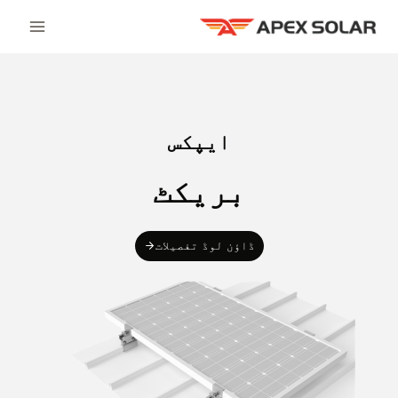
Ski
t
conten
ایپکس
بریکٹ
ڈاؤن لوڈ تفصیلات