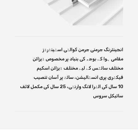
انجینئرنگ جرمنی جرمن کوالٹی اسٹینڈرڈز
مقامی ہوا کے بوجھ کی بنیاد پر مخصوص ڈیزائن
مختلف سائٹس کے لیے مختلف ڈیزائن اسکیم
فیکٹری پری انسٹالیشن، سائٹ پر آسان تنصیب
10 سال کی الٹرا لانگ وارنٹی، 25 سال کی مکمل لائف
سائیکل سروس