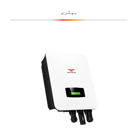
بیٹری