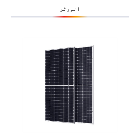
انورٹر