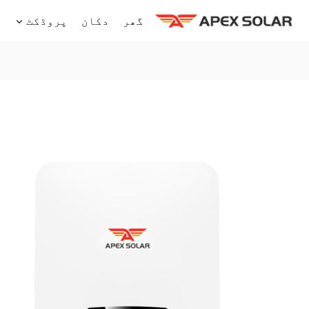
Ski
گھر
دکان
پروڈکٹ
ہ
t
conten