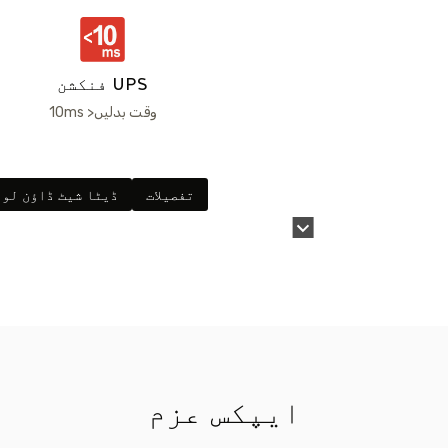
UPS فنکشن
وقت بدلیں< 10ms
تفصیلات
ڈیٹا شیٹ ڈاؤن لوڈ
ایپکس عزم