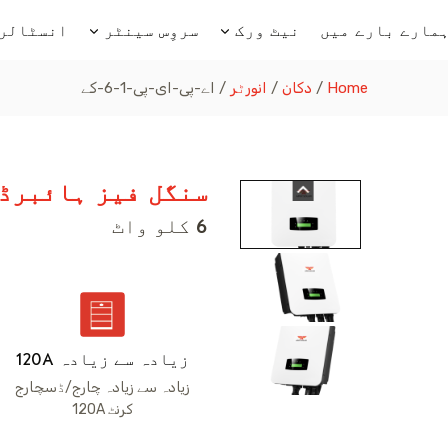
مارے بارے میں
نیٹ ورک
سروِس سینٹر
انسٹالر 
Home
/
دکان
/
انورٹر
/
اے-پی-ای-پی-1-6-کے
سنگل فیز ہائبرڈ
6 کلو واٹ
زیادہ سے زیادہ 120A
زیادہ سے زیادہ چارج/ڈسچارج
کرنٹ 120A