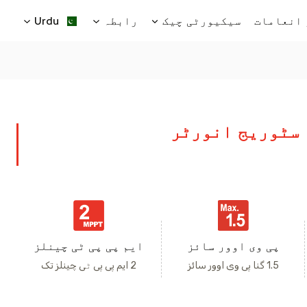
انعامات
سیکیورٹی چیک
رابطہ
Urdu
 سٹوریج انورٹر
پی وی اوور سائز
ایم پی پی ٹی چینلز
1.5 گنا پی وی اوور سائز
2 ایم پی پی ٹی چینلز تک