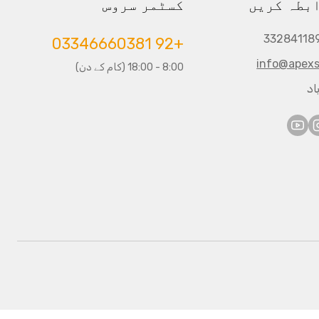
ابطہ کریں
کسٹمر سروس
+92 03346660381
info@apexs
8:00 - 18:00 (کام کے دن)
اد