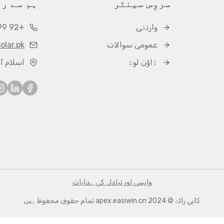
سروِس سینٹر
ہم سے ر
وارنٹی
+92 3328411899
عمومی سوالات
olar.pk
ڈاؤن لوڈ
اسلام آب
واپسی اور تبادلہ کی ہدایات
کاپی رائٹ © 2024 apex.easiwin.cn تمام حقوق محفوظ ہیں