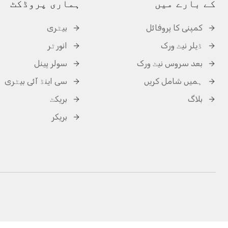
کے بارے میں
ہماری پروڈکٹ
کمپنی کا پروفائل
بیٹری
ڈیلر نیٹ ورک
انورٹر
بعد سروس نیٹ ورک
سولر پینل
ہمیں شامل کریں
سی اینڈ آئی بیٹری
بلاگ
بریکٹ
بریکر